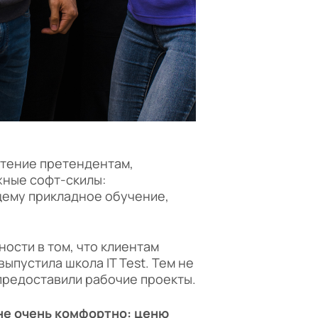
чтение претендентам,
жные софт-скилы:
щему прикладное обучение,
ности в том, что клиентам
ыпустила школа IT Test. Тем не
 предоставили рабочие проекты.
 мне очень комфортно: ценю