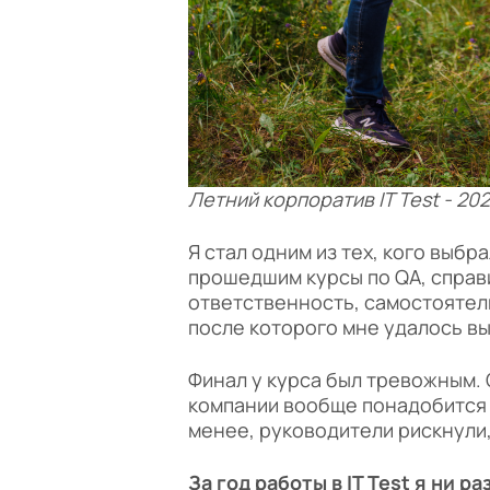
Летний корпоратив IT Test - 20
Я стал одним из тех, кого выб
прошедшим курсы по QA, справ
ответственность, самостоятел
после которого мне удалось в
Финал у курса был тревожным. 
компании вообще понадобится т
менее, руководители рискнули,
За год работы в IT Test я ни 