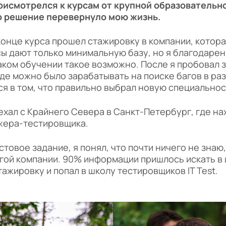
присмотрелся к курсам от крупной образовательн
о решение перевернуло мою жизнь.
 конце курса прошел стажировку в компании, котор
ы дают только минимальную базу, но я благодарен
аком обучении такое возможно. После я пробовал 
де можно было зарабатывать на поиске багов в раз
лся в том, что правильно выбрал новую специальнос
хал с Крайнего Севера в Санкт-Петербург, где нахо
ажера-тестировщика.
стовое задание, я понял, что почти ничего не знаю
гой компании. 90% информации пришлось искать в 
тажировку и попал в школу тестировщиков IT Test.