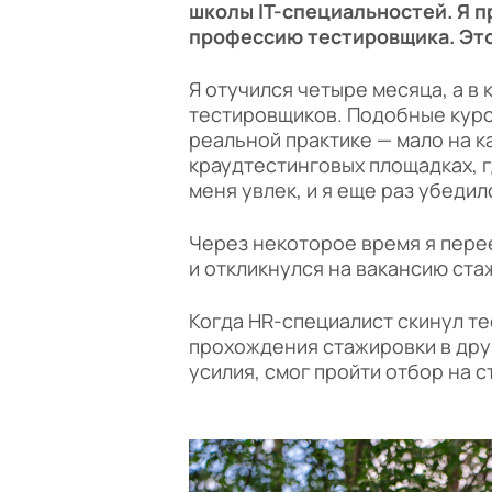
школы IT-специальностей. Я 
профессию тестировщика. Эт
Я отучился четыре месяца, а в
тестировщиков. Подобные курс
реальной практике — мало на к
краудтестинговых площадках, г
меня увлек, и я еще раз убеди
Через некоторое время я перее
и откликнулся на вакансию ст
Когда HR-специалист скинул те
прохождения стажировки в дру
усилия, смог пройти отбор на с