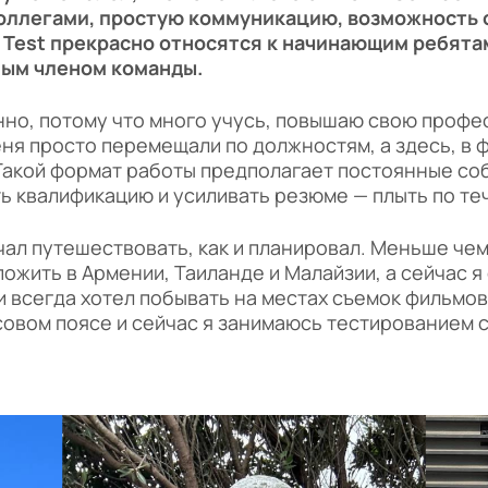
ллегами, простую коммуникацию, возможность о
T Test прекрасно относятся к начинающим ребята
ным членом команды.
енно, потому что много учусь, повышаю свою проф
ня просто перемещали по должностям, а здесь, в 
 Такой формат работы предполагает постоянные соб
ь квалификацию и усиливать резюме — плыть по те
ачал путешествовать, как и планировал. Меньше че
ожить в Армении, Таиланде и Малайзии, а сейчас я
и всегда хотел побывать на местах съемок фильмо
совом поясе и сейчас я занимаюсь тестированием 