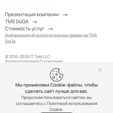
Презентация компании
TMS DoQA
Стоимость услуг
Информация об исключительных правах на TMS
DoQA
© 2016-2026 IT Test LLC
Аккредитованная IT-компания
Политика конфиденциальности
Пользовательское соглашение
ИНН 7105046527
ОКВЭД – Разработка компьютерного программного
Мы применяем Cookie-файлы, чтобы
обеспечения (62.01)
сделать сайт лучше для вас.
Продолжая пользоваться сайтом, вы
соглашаетесь с
Политикой использования
Cookie
.